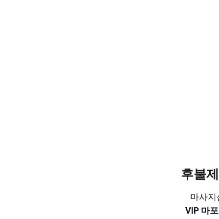
후불제
마사지샵
VIP 마