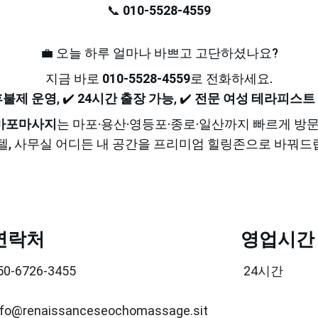
📞 
010-5528-4559
💼 오늘 하루 얼마나 바쁘고 고단하셨나요?
지금 바로 
010-5528-4559
로 전화하세요.
후불제 운영
, ✔️ 
24시간 출장 가능
, ✔️ 
전문 여성 테라피스트
 마포마사지
는 마포·용산·영등포·종로·일산까지 빠르게 방문
호텔, 사무실 어디든 내 공간을 프리미엄 힐링존으로 바꿔드
연락처
영업시간
50-6726-3455
24시간
nfo@renaissanceseochomassage.sit