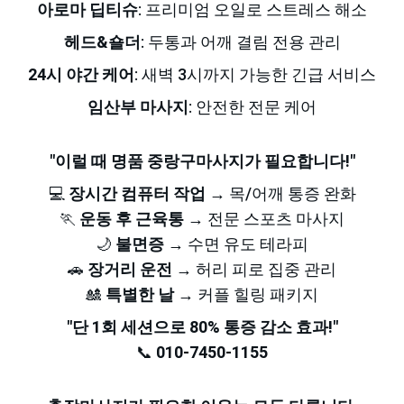
아로마 딥티슈
: 프리미엄 오일로 스트레스 해소
헤드&숄더
: 두통과 어깨 결림 전용 관리
24시 야간 케어
: 새벽 3시까지 가능한 긴급 서비스
임산부 마사지
: 안전한 전문 케어
"이럴 때 명품 중랑구마사지가 필요합니다!"
💻 
장시간 컴퓨터 작업
 → 목/어깨 통증 완화
🏃 
운동 후 근육통
 → 전문 스포츠 마사지
🌙 
불면증
 → 수면 유도 테라피
🚗 
장거리 운전
 → 허리 피로 집중 관리
🎎 
특별한 날
 → 커플 힐링 패키지
"단 1회 세션으로 80% 통증 감소 효과!"
📞 
010-7450-1155