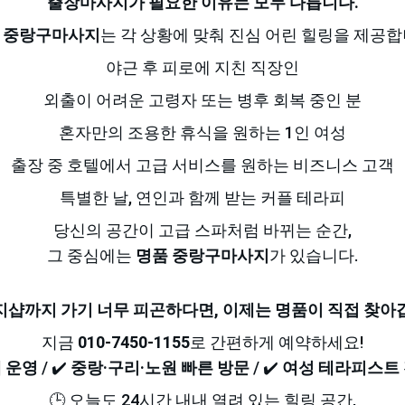
출장마사지가 필요한 이유는 모두 다릅니다.
 중랑구마사지
는 각 상황에 맞춰 진심 어린 힐링을 제공합
야근 후 피로에 지친 직장인
외출이 어려운 고령자 또는 병후 회복 중인 분
혼자만의 조용한 휴식을 원하는 1인 여성
출장 중 호텔에서 고급 서비스를 원하는 비즈니스 고객
특별한 날, 연인과 함께 받는 커플 테라피
당신의 공간이 고급 스파처럼 바뀌는 순간,
그 중심에는 
명품 중랑구마사지
가 있습니다.
지샵까지 가기 너무 피곤하다면, 이제는 명품이 직접 찾아갑
지금 
010-7450-1155
로 간편하게 예약하세요!
 운영
 / ✔️ 
중랑·구리·노원 빠른 방문
 / ✔️ 
여성 테라피스트 
🕒 오늘도 24시간 내내 열려 있는 힐링 공간,