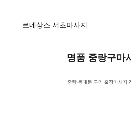
르네상스 서초마사지
명품 중랑구마
중랑·동대문·구리 출장마사지 전