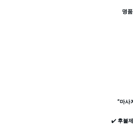
명품
“마사
✔️ 
후불제